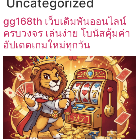
Uncategorized
gg168th เว็บเดิมพันออนไลน์
ครบวงจร เล่นง่าย โบนัสคุ้มค่า
อัปเดตเกมใหม่ทุกวัน