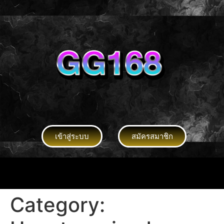
เข้าสู่ระบบ
สมัครสมาชิก
Category: